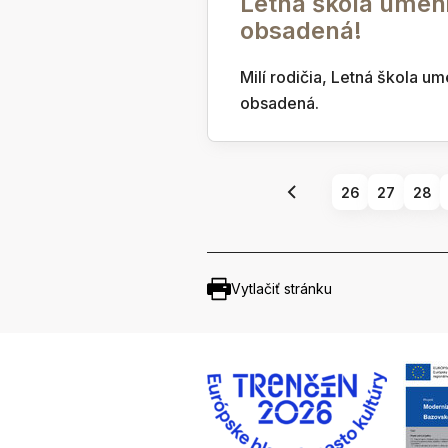
Letná škola umeni
obsadená!
Milí rodičia, Letná škola um
obsadená.
26
27
28
Vytlačiť stránku