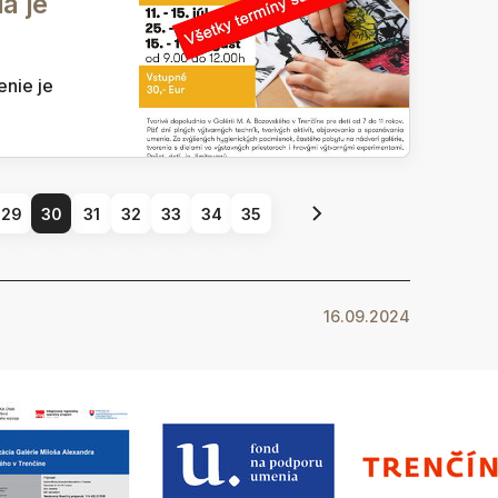
a je
enie je
29
30
31
32
33
34
35
16.09.2024