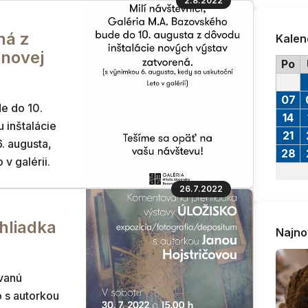
2.8.2022
ná z
Kalen
 novej
Po
07
de do 10.
14
 inštalácie
21
. augusta,
28
v galérii.
26.7.2022
hliadka
Najno
vanú
o s autorkou