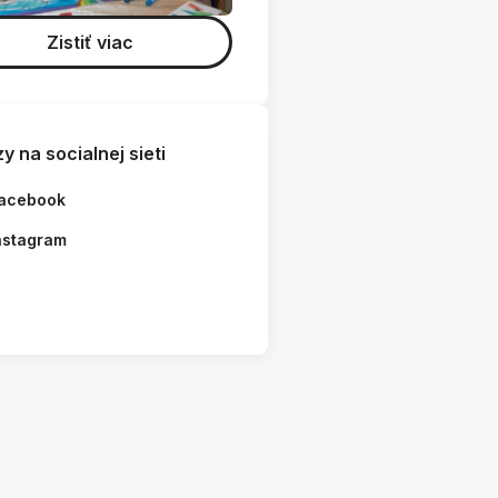
Zistiť viac
y na socialnej sieti
acebook
nstagram