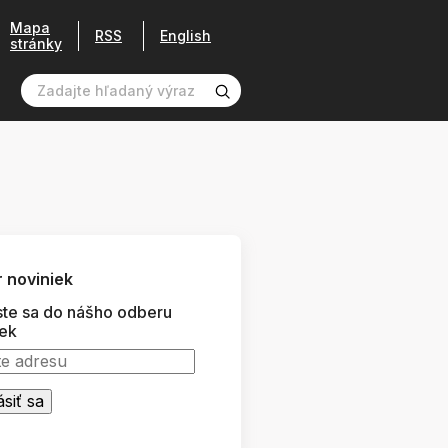
Mapa
RSS
English
stránky
 noviniek
ste sa do nášho odberu
iek