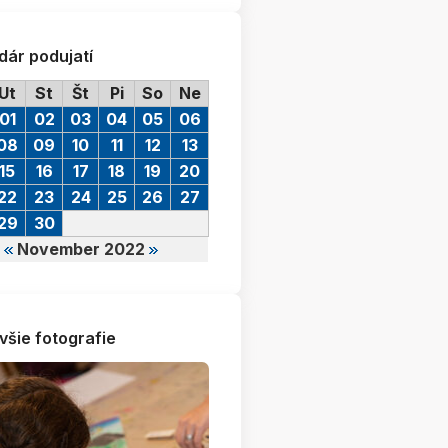
dár podujatí
Ut
St
Št
Pi
So
Ne
01
02
03
04
05
06
08
09
10
11
12
13
15
16
17
18
19
20
22
23
24
25
26
27
29
30
November 2022
všie fotografie