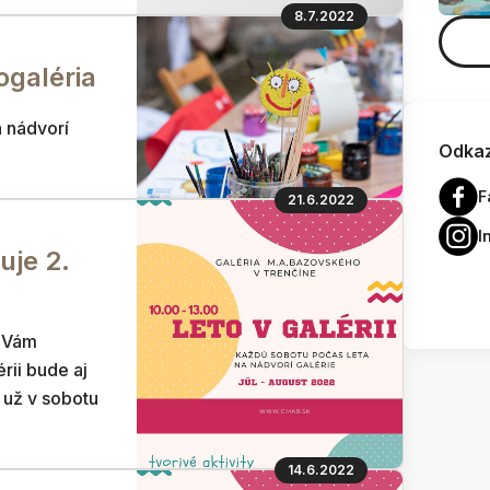
8.7.2022
togaléria
a nádvorí
Odkaz
F
21.6.2022
I
tuje 2.
u Vám
rii bude aj
 už v sobotu
14.6.2022