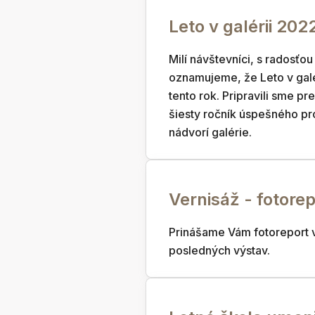
Leto v galérii 202
Milí návštevníci, s radosťo
oznamujeme, že Leto v galé
tento rok. Pripravili sme pr
šiesty ročník úspešného pr
nádvorí galérie.
Vernisáž - fotorep
Prinášame Vám fotoreport v
posledných výstav.