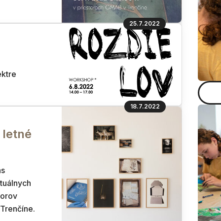
25.7.2022
ktre
18.7.2022
letné
ás
tuálnych
torov
Trenčíne.