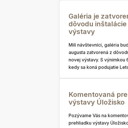
Galéria je zatvore
dôvodu inštalácie
výstavy
Milí návštevníci, galéria bu
augusta zatvorená z dôvodu
novej výstavy. S výnimkou 6
kedy sa koná podujatie Leto 
Komentovaná pre
výstavy Úložisko
Pozývame Vás na komento
prehliadku výstavy Úložisk