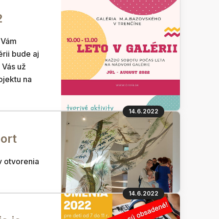
2
u Vám
rii bude aj
e Vás už
ojektu na
14.6.2022
ort
 otvorenia
14.6.2022