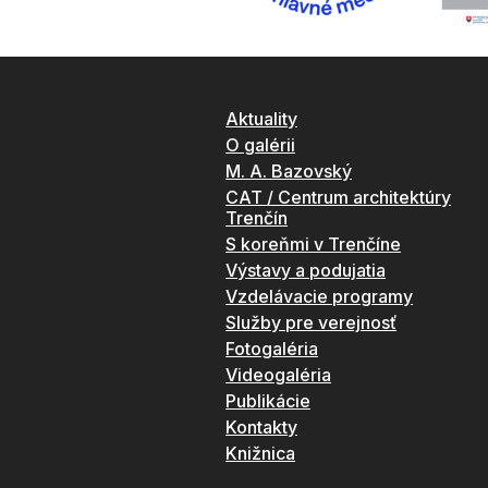
Aktuality
O galérii
M. A. Bazovský
CAT / Centrum architektúry
Trenčín
S koreňmi v Trenčíne
Výstavy a podujatia
Vzdelávacie programy
Služby pre verejnosť
Fotogaléria
Videogaléria
Publikácie
Kontakty
Knižnica