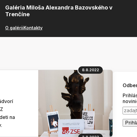
Galéria Miloša Alexandra Bazovského v
Trenčíne
O galérii
Kontakty
8.8.2022
Odber
Prihlá
ádvorí
novin
EZ
eti na
.