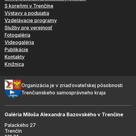
S koreňmi v Trenčíne
Výstavy a podujatia
Vzdelávacie programy
Služby pre verejnosť
Fotogaléria
Videogaléria
Publikácie
Kontakty
Knižnica
Organizácia je v zriaďovateľskej pôsobnosti
Trenčianskeho samosprávneho kraja
Galéria Miloša Alexandra Bazovského v Trenčíne
Palackého 27
Trenčín