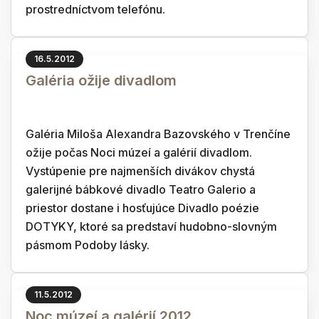
prostredníctvom telefónu.
16.5.2012
Galéria ožije divadlom
Galéria Miloša Alexandra Bazovského v Trenčíne
ožije počas Noci múzeí a galérií divadlom.
Vystúpenie pre najmenších divákov chystá
galerijné bábkové divadlo Teatro Galerio a
priestor dostane i hosťujúce Divadlo poézie
DOTYKY, ktoré sa predstaví hudobno-slovným
pásmom Podoby lásky.
11.5.2012
Noc múzeí a galérií 2012