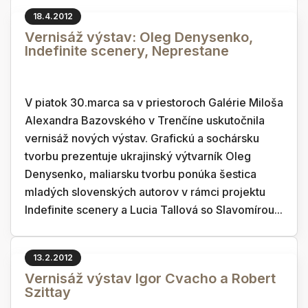
18.4.2012
Vernisáž výstav: Oleg Denysenko,
Indefinite scenery, Neprestane
V piatok 30.marca sa v priestoroch Galérie Miloša
Alexandra Bazovského v Trenčíne uskutočnila
vernisáž nových výstav. Grafickú a sochársku
tvorbu prezentuje ukrajinský výtvarník Oleg
Denysenko, maliarsku tvorbu ponúka šestica
mladých slovenských autorov v rámci projektu
Indefinite scenery a Lucia Tallová so Slavomírou...
13.2.2012
Vernisáž výstav Igor Cvacho a Robert
Szittay