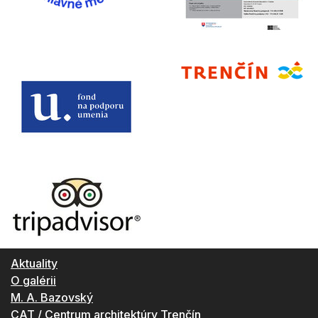
Aktuality
O galérii
M. A. Bazovský
CAT / Centrum architektúry Trenčín