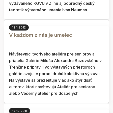
vydávaného KGVU v Zlíne aj popredný český
teoretik výtvarného umenia Ivan Neuman.
12.1.2012
V každom z nás je umelec
Návštevníci tvorivého ateliéru pre seniorov a
priatelia Galérie Miloša Alexandra Bazovského v
Trenčíne pripravili vo výstavných priestoroch
galérie svoju, v poradí druhú kolektívnu výstavu.
Na výstave sa prezentuje viac ako štyridsať
autorov, ktorí navštevujú Ateliér pre seniorov
alebo Večerný ateliér pre dospelých.
14.12.2011