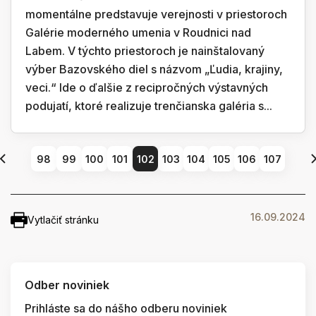
momentálne predstavuje verejnosti v priestoroch
Galérie moderného umenia v Roudnici nad
Labem. V týchto priestoroch je nainštalovaný
výber Bazovského diel s názvom „Ľudia, krajiny,
veci.“ Ide o ďalšie z recipročných výstavných
podujatí, ktoré realizuje trenčianska galéria s...
98
99
100
101
102
103
104
105
106
107
16.09.2024
Vytlačiť stránku
Odber noviniek
Prihláste sa do nášho odberu noviniek