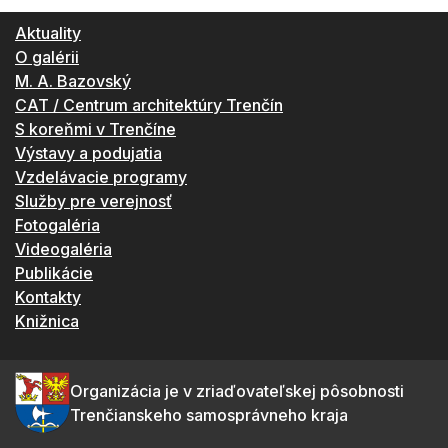
Aktuality
O galérii
M. A. Bazovský
CAT / Centrum architektúry Trenčín
S koreňmi v Trenčíne
Výstavy a podujatia
Vzdelávacie programy
Služby pre verejnosť
Fotogaléria
Videogaléria
Publikácie
Kontakty
Knižnica
Organizácia je v zriaďovateľskej pôsobnosti
Trenčianskeho samosprávneho kraja