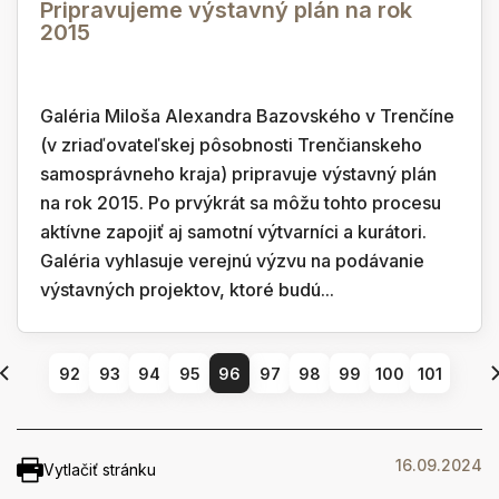
Pripravujeme výstavný plán na rok
2015
Galéria Miloša Alexandra Bazovského v Trenčíne
(v zriaďovateľskej pôsobnosti Trenčianskeho
samosprávneho kraja) pripravuje výstavný plán
na rok 2015. Po prvýkrát sa môžu tohto procesu
aktívne zapojiť aj samotní výtvarníci a kurátori.
Galéria vyhlasuje verejnú výzvu na podávanie
výstavných projektov, ktoré budú...
92
93
94
95
96
97
98
99
100
101
16.09.2024
Vytlačiť stránku