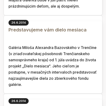
Majstra Galerka bude v júli patriť nielen
prázdninujúcim deťom, ale aj dospelým.
26.6.2014
Predstavujeme vám dielo mesiaca
Galéria Miloša Alexandra Bazovského v Trenčíne
(v zriaďovateľskej pôsobnosti Trenčianskeho
samosprávneho kraja) od 1. júla uvádza do života
projekt „Dielo mesiaca“. Jeho cieľom je
postupne, v mesačných intervaloch predstavovať
najzaujímavejšie diela zo zbierkového fondu
galérie.
26.6.2014