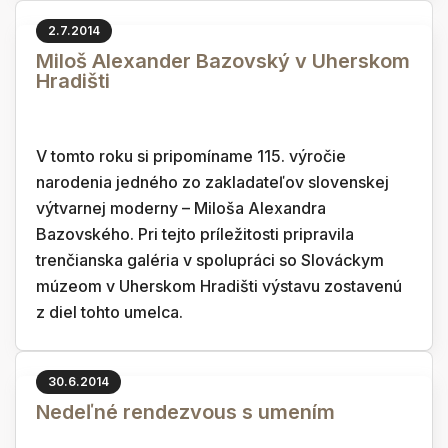
2.7.2014
Miloš Alexander Bazovský v Uherskom
Hradišti
V tomto roku si pripomíname 115. výročie
narodenia jedného zo zakladateľov slovenskej
výtvarnej moderny – Miloša Alexandra
Bazovského. Pri tejto príležitosti pripravila
trenčianska galéria v spolupráci so Slováckym
múzeom v Uherskom Hradišti výstavu zostavenú
z diel tohto umelca.
30.6.2014
Nedeľné rendezvous s umením