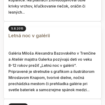
kopanice. Na plátnach znovuobjavoval oblé
krivky vrchov, kľučkovanie riečok, oráčin či
lesných...
5.8.2015
Letná noc v galérii
Galéria Miloša Alexandra Bazovského v Trenčíne
a Ateliér majstra Galerka pozývajú deti vo veku
8-12 rokov prežiť „Letnú noc v galérii“.
Pripravené je stretnutie s grafikom a ilustrátorom
Miroslavom Knapom, tvorivé dielne, nočná
prechádzka mestom či prehliadka galérie pri
svetle bateriek a samozrejme spánok medzi...