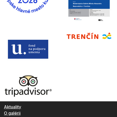
Aktuality
O galérii