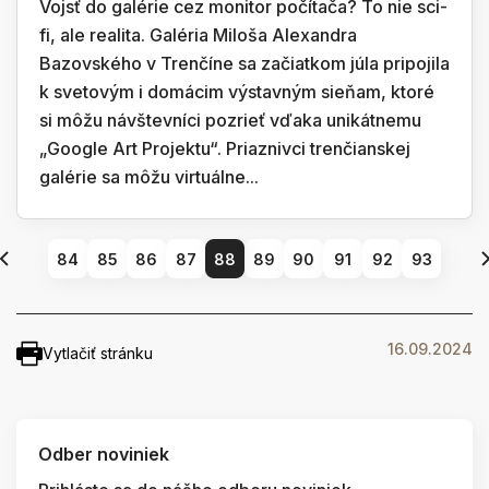
Vojsť do galérie cez monitor počítača? To nie sci-
fi, ale realita. Galéria Miloša Alexandra
Bazovského v Trenčíne sa začiatkom júla pripojila
k svetovým i domácim výstavným sieňam, ktoré
si môžu návštevníci pozrieť vďaka unikátnemu
„Google Art Projektu“. Priaznivci trenčianskej
galérie sa môžu virtuálne...
84
85
86
87
88
89
90
91
92
93
16.09.2024
Vytlačiť stránku
Odber noviniek