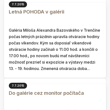
7.7.2015
Letná POHODA v galérii
Galéria Miloša Alexandra Bazovského v Trenčíne
počas letných prázdnin upravila otváracie hodiny
počas víkendov. Kým sa doposiaľ víkendové
otváracie hodiny začínali o 11.00 hod. a končili o
17.00 hod., po novom budú mať návštevníci
možnosť prezrieť si expozície a výstavy medzi
13. - 19. hodinou. Zmenená otváracia doba...
7.7.2015
Do galérie cez monitor počítača