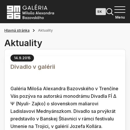
Menu
Hlavná stránka
Aktuality
Aktuality
14.9.2015
Divadlo v galérii
Galéria Miloša Alexandra Bazovského v Trenčíne
Vás pozýva na autorskú monodrámu Divadla FÍ Δ
Ψ (Nyuli- Zajko) o slovenskom maliarovi
Ladislavovi Mednyánszkom. Divadlo sa prvýkrát
predstavilo v Banskej Štiavnici v rámci festivalu
Umenie na Trojici, v galérií Jozefa Kollára.