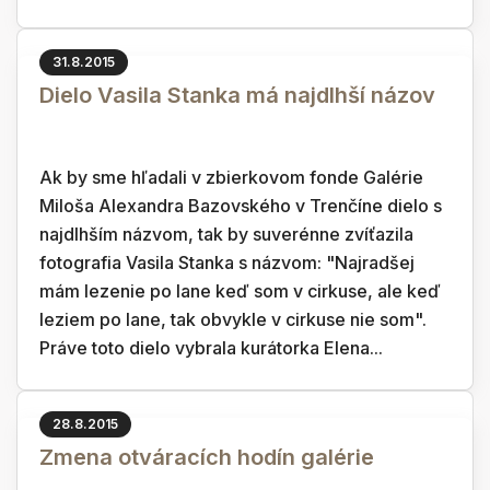
31.8.2015
Dielo Vasila Stanka má najdlhší názov
Ak by sme hľadali v zbierkovom fonde Galérie
Miloša Alexandra Bazovského v Trenčíne dielo s
najdlhším názvom, tak by suverénne zvíťazila
fotografia Vasila Stanka s názvom: "Najradšej
mám lezenie po lane keď som v cirkuse, ale keď
leziem po lane, tak obvykle v cirkuse nie som".
Práve toto dielo vybrala kurátorka Elena...
28.8.2015
Zmena otváracích hodín galérie