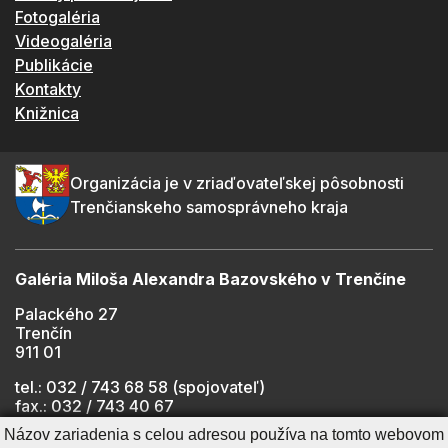
Fotogaléria
Videogaléria
Publikácie
Kontakty
Knižnica
Organizácia je v zriaďovateľskej pôsobnosti
Trenčianskeho samosprávneho kraja
Galéria Miloša Alexandra Bazovského v Trenčíne
Palackého 27
Trenčín
911 01
tel.: 032 / 743 68 58 (spojovateľ)
fax.: 032 / 743 40 67
e-mail:
info@gmab.sk
Názov zariadenia s celou adresou používa na tomto webovom