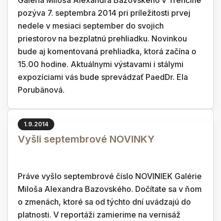
Galéria Miloša Alexandra Bazovského v Trenčíne
pozýva 7. septembra 2014 pri príležitosti prvej
nedele v mesiaci september do svojich
priestorov na bezplatnú prehliadku. Novinkou
bude aj komentovaná prehliadka, ktorá začína o
15.00 hodine. Aktuálnymi výstavami i stálymi
expozíciami vás bude sprevádzať PaedDr. Ela
Porubänová.
1.9.2014
Vyšli septembrové NOVINKY
Práve vyšlo septembrové číslo NOVINIEK Galérie
Miloša Alexandra Bazovského. Dočítate sa v ňom
o zmenách, ktoré sa od týchto dní uvádzajú do
platnosti. V reportáži zamierime na vernisáž