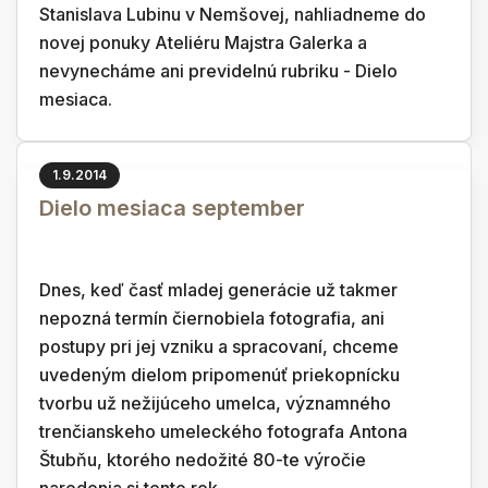
Stanislava Lubinu v Nemšovej, nahliadneme do
novej ponuky Ateliéru Majstra Galerka a
nevynecháme ani previdelnú rubriku - Dielo
mesiaca.
1.9.2014
Dielo mesiaca september
Dnes, keď časť mladej generácie už takmer
nepozná termín čiernobiela fotografia, ani
postupy pri jej vzniku a spracovaní, chceme
uvedeným dielom pripomenúť priekopnícku
tvorbu už nežijúceho umelca, významného
trenčianskeho umeleckého fotografa Antona
Štubňu, ktorého nedožité 80-te výročie