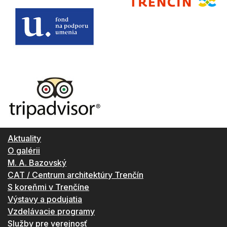
Aktuality
O galérii
M. A. Bazovský
CAT / Centrum architektúry Trenčín
S koreňmi v Trenčíne
Výstavy a podujatia
Vzdelávacie programy
Služby pre verejnosť