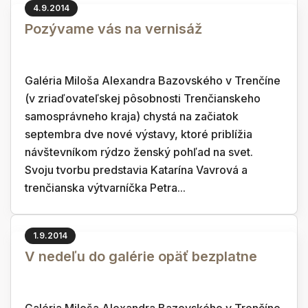
4.9.2014
Pozývame vás na vernisáž
Galéria Miloša Alexandra Bazovského v Trenčíne
(v zriaďovateľskej pôsobnosti Trenčianskeho
samosprávneho kraja) chystá na začiatok
septembra dve nové výstavy, ktoré priblížia
návštevníkom rýdzo ženský pohľad na svet.
Svoju tvorbu predstavia Katarína Vavrová a
trenčianska výtvarníčka Petra...
1.9.2014
V nedeľu do galérie opäť bezplatne