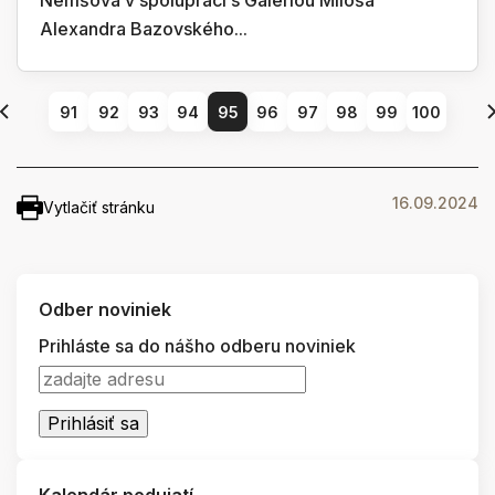
Nemšová v spolupráci s Galériou Miloša
Alexandra Bazovského...
91
92
93
94
95
96
97
98
99
100
16.09.2024
Vytlačiť stránku
Odber noviniek
Prihláste sa do nášho odberu noviniek