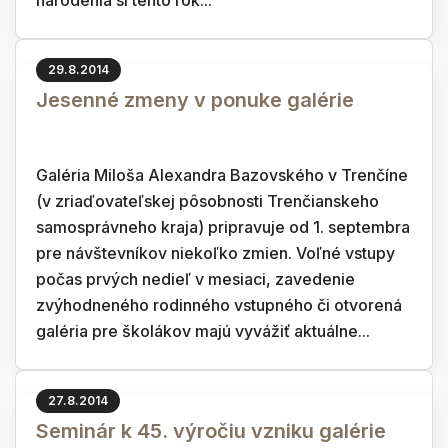
narodenia si tento rok...
29.8.2014
Jesenné zmeny v ponuke galérie
Galéria Miloša Alexandra Bazovského v Trenčíne
(v zriaďovateľskej pôsobnosti Trenčianskeho
samosprávneho kraja) pripravuje od 1. septembra
pre návštevníkov niekoľko zmien. Voľné vstupy
počas prvých nedieľ v mesiaci, zavedenie
zvýhodneného rodinného vstupného či otvorená
galéria pre školákov majú vyvážiť aktuálne...
27.8.2014
Seminár k 45. výročiu vzniku galérie