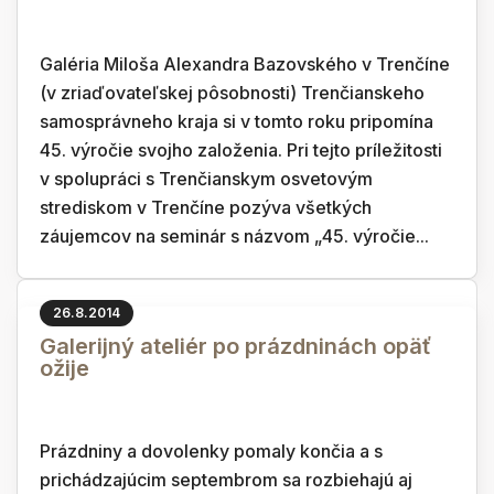
Galéria Miloša Alexandra Bazovského v Trenčíne
(v zriaďovateľskej pôsobnosti) Trenčianskeho
samosprávneho kraja si v tomto roku pripomína
45. výročie svojho založenia. Pri tejto príležitosti
v spolupráci s Trenčianskym osvetovým
strediskom v Trenčíne pozýva všetkých
záujemcov na seminár s názvom „45. výročie...
26.8.2014
Galerijný ateliér po prázdninách opäť
ožije
Prázdniny a dovolenky pomaly končia a s
prichádzajúcim septembrom sa rozbiehajú aj